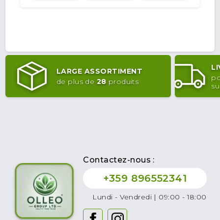
L
LARGE ASSORTIMENT
po
de plus de
28
produits
su
Contactez-nous :
+359 896552341
Lundi - Vendredi | 09:00 - 18:00