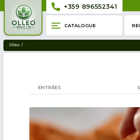
+359 896552341
CATALOGUE
RE
Olleo
ENTRÉES