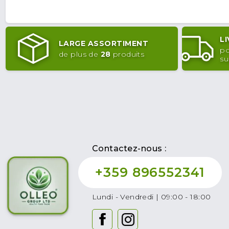
L
LARGE ASSORTIMENT
po
de plus de
28
produits
su
Contactez-nous :
+359 896552341
Lundi - Vendredi | 09:00 - 18:00