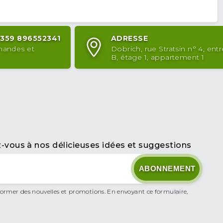
+359 896552341
ADRESSE
mandes et
Dobrich, rue Stratsin n° 4, ent
B, étage 1, appartement 1
vous à nos délicieuses idées et suggestions
ormer des nouvelles et promotions. En envoyant ce formulaire,