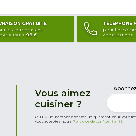
IVRAISON GRATUITE
TÉLÉPHONE
ur les commandes
pour les com
périeures à
99 €
consultations
Abonnez-
Vous aimez
cuisiner ?
OLLEO utilisera vos données uniquement pour vous inf
vous acceptez notre
Politique de confidentialité.