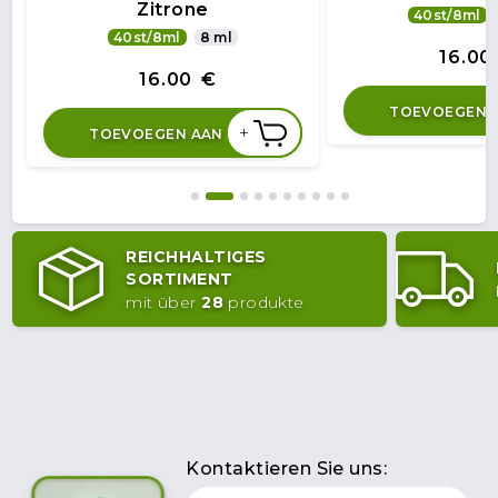
Zitrone
40st/8ml
40st/8ml
8 ml
16.00
16.00
€
TOEVOEGEN 
+
TOEVOEGEN AAN
REICHHALTIGES
SORTIMENT
mit über
28
produkte
Kontaktieren Sie uns: