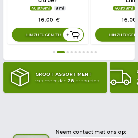
citroen
chili
40st/8ml
8 ml
40st/8ml
16.00
€
16.00
+
HINZUFÜGEN ZU
HINZUFÜGEN
GROOT ASSORTIMENT
van meer dan
28
producten
Neem contact met ons op: