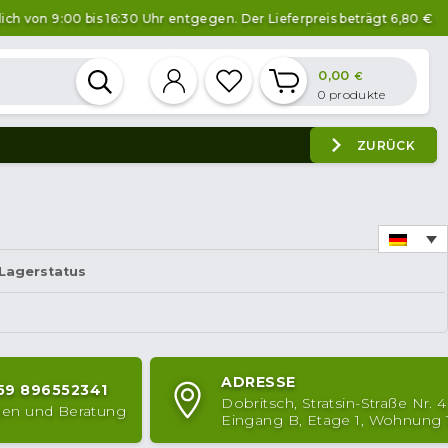
von 9:00 bis 16:30 Uhr entgegen. Der Lieferpreis beträgt 6,80 € inner
0,00
€
0
produkte
ZURÜCK
Lagerstatus
ADRESSE
59 896552341
Dobritsch, Stratsin-Straße Nr. 4
ngen und Beratung
Eingang B, Etage 1, Wohnung 