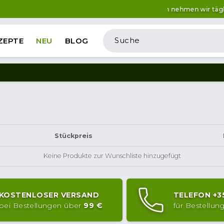
Bestellungen nehmen wir täglich 
ZEPTE
NEU
BLOG
Stückpreis
Keine Produkte zur Wunschliste hinzugefügt
KOSTENLOSER VERSAND
TELEFON
+3
bei Bestellungen über
99 €
für Bestellu