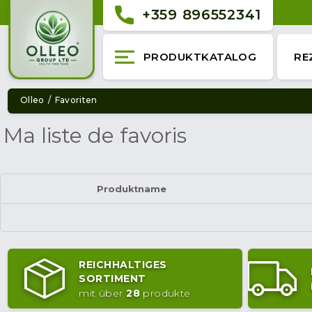
+359 896552341
PRODUKTKATALOG
RE
Olleo
Favoriten
Ma liste de favoris
Produktname
REICHHALTIGES
SORTIMENT
mit über
28
produkte