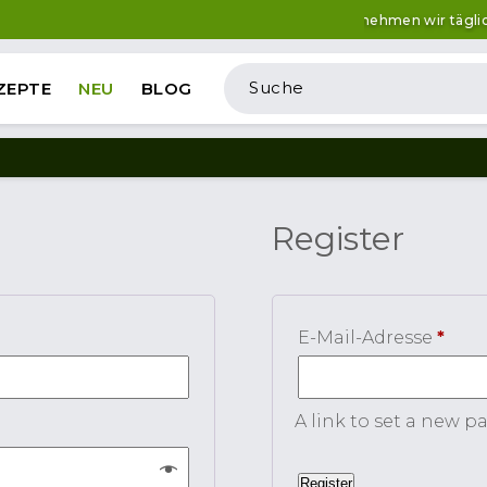
Bestellungen nehmen wir täglich vo
ZEPTE
NEU
BLOG
Register
Requ
E-Mail-Adresse
*
A link to set a new p
Register