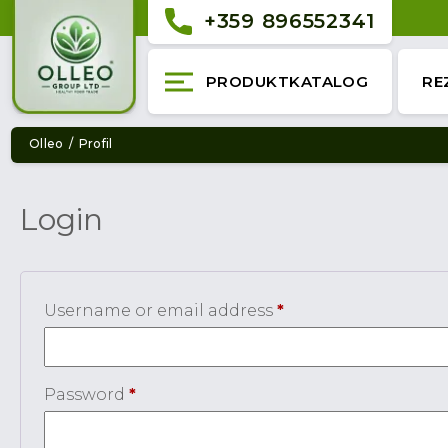
+359 896552341
PRODUKTKATALOG
RE
Olleo
Profil
Login
Required
Username or email address
*
Required
Password
*