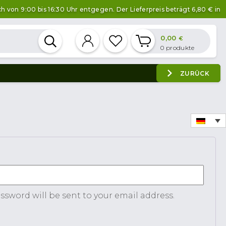
n 9:00 bis 16:30 Uhr entgegen. Der Lieferpreis beträgt 6,80 € innerh
0,00
€
0
produkte
ZURÜCK
ired
assword will be sent to your email address.