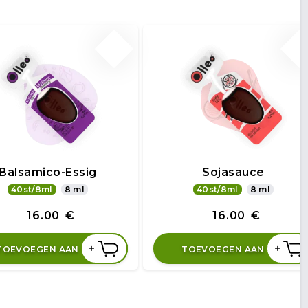
Balsamico-Essig
Sojasauce
40st/8ml
8 ml
40st/8ml
8 ml
16.00
€
16.00
€
+
+
TOEVOEGEN AAN
TOEVOEGEN AAN