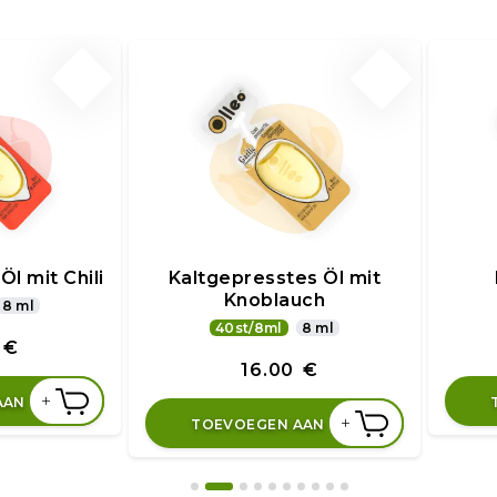
l mit Chili
Kaltgepresstes Öl mit
Knoblauch
8 ml
40st/8ml
8 ml
€
16.00
€
+
AAN
+
TOEVOEGEN AAN