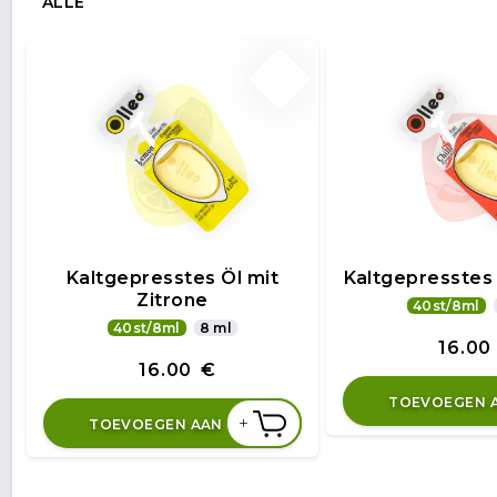
ALLE
Kaltgepresstes Öl mit
Kaltgepresstes Ö
Zitrone
40st/8ml
40st/8ml
8 ml
16.00
16.00
€
TOEVOEGEN 
+
TOEVOEGEN AAN