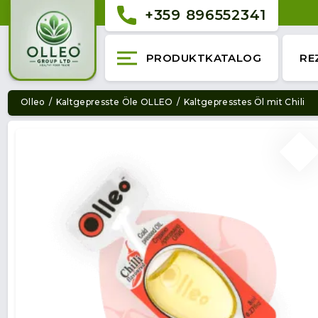
+359 896552341
PRODUKTKATALOG
RE
Olleo
Kaltgepresste Öle OLLEO
Kaltgepresstes Öl mit Chili