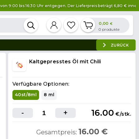
bis 16:30 Uhr entgegen. Der Lieferpreis beträgt 6,80 € innerhalb von
0,00
€
0
produkte
ZURÜCK
Kaltgepresstes Öl mit Chili
Verfügbare Optionen:
40st/8ml
8 ml
16.00
-
+
€/stk.
16.00
€
Gesamtpreis: