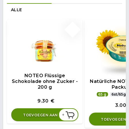
ALLE
NOTEO Flüssige
Schokolade ohne Zucker -
Natürliche NOT
200 g
Packu
65 g
6st/65g
9.30
€
3.00
+
TOEVOEGEN AAN
TOEVOEGEN 