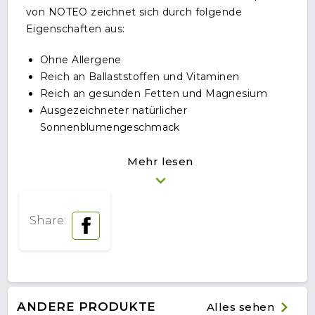
von NOTEO zeichnet sich durch folgende
Eigenschaften aus:
Ohne Allergene
Reich an Ballaststoffen und Vitaminen
Reich an gesunden Fetten und Magnesium
Ausgezeichneter natürlicher
Sonnenblumengeschmack
Unsere Sonnenblumenkernpaste ist sowohl für den
Mehr lesen
Eigenverzehr geeignet als auch als Zutat in
Shakes, Smoothies, Keksen und Kuchenböden. Sie
ist auch eine perfekte Ergänzung zu geröstetem
Share:
Brot oder als Snack.
ANDERE PRODUKTE
Alles sehen