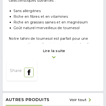
caractéristiques suivantes :
Sans allergènes
Riche en fibres et en vitamines
Riche en graisses saines et en magnésium
Goût naturel merveilleux de tournesol
Notre tahini de tournesol est parfait pour une
consommation seule, ainsi que pour ajouter dans
des shakes, des smoothies, des biscuits et des
Lire la suite
bases de gâteaux. C’est également un excellent
complément pour une tranche de pain grillé ou une
collation.
Share:
AUTRES PRODUITS
Voir tout