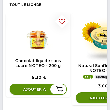
TOUT LE MONDE
Chocolat liquide sans
sucre NOTEO - 200 g
Natural Sunfl
NOTEO - 
65 g
6p/65g
9.30
€
3.00
+
AJOUTER À
AJOUTER 