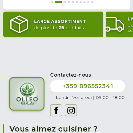
L
LARGE ASSORTIMENT
po
de plus de
28
produits
su
Contactez-nous :
+359 896552341
Lundi - Vendredi | 09:00 - 18:00
Vous aimez cuisiner ?