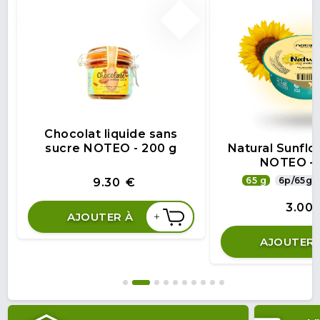
Chocolat liquide sans
sucre NOTEO - 200 g
Natural Sunfl
NOTEO - 
65 g
6p/65g
9.30
€
3.00
+
AJOUTER À
AJOUTER 