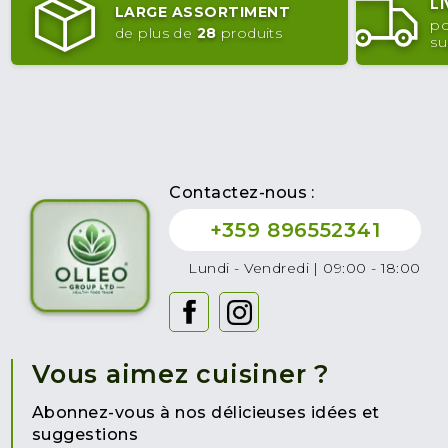
L
LARGE ASSORTIMENT
po
de plus de
28
produits
su
Contactez-nous :
+359 896552341
Lundi - Vendredi | 09:00 - 18:00
Vous aimez cuisiner ?
Abonnez-vous à nos délicieuses idées et
suggestions