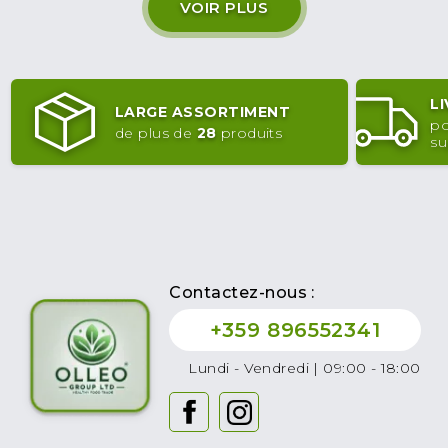
VOIR PLUS
L
LARGE ASSORTIMENT
po
de plus de
28
produits
su
Contactez-nous :
+359 896552341
Lundi - Vendredi | 09:00 - 18:00