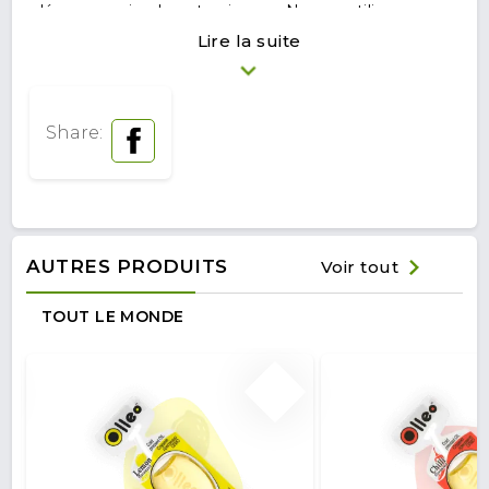
légumes, viandes et poissons. Ne pas utiliser pour
la friture, l’ébullition et la cuisson au four. Une
Lire la suite
sédimentation peut apparaître lorsque la
température descend sous 20°C.
Share:
AUTRES PRODUITS
Voir tout
TOUT LE MONDE