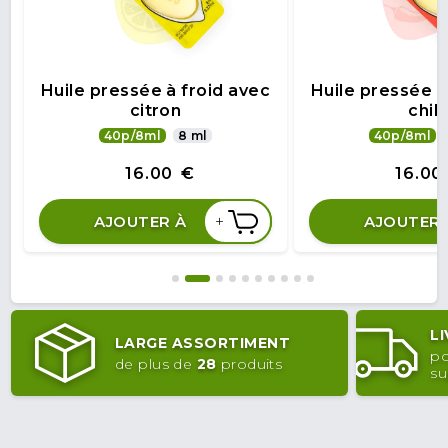
Huile pressée à froid avec
Huile pressée à
citron
chili
40p/8ml
8 ml
40p/8ml
16.00
€
16.00
+
AJOUTER À
AJOUTER 
L
LARGE ASSORTIMENT
po
de plus de
28
produits
su